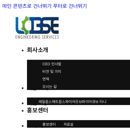
메인 콘텐츠로 건너뛰기
푸터로 건너뛰기
회사소개
CEO 인사말
비전 및 가치
연혁
제품소개
오시는 길
기술인증
레일롭스
메트롭스
파이어큐브
파이어큐브 미니
홍보센터
고객지원
홍보센터
자료실