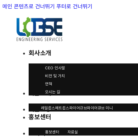
메인 콘텐츠로 건너뛰기
푸터로 건너뛰기
회사소개
CEO 인사말
비전 및 가치
연혁
제품소개
오시는 길
기술인증
레일롭스
메트롭스
파이어큐브
파이어큐브 미니
홍보센터
고객지원
홍보센터
자료실