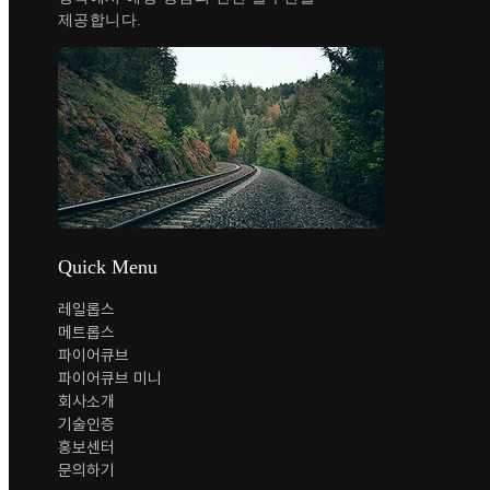
제공합니다.
Quick Menu
레일롭스
메트롭스
파이어큐브
파이어큐브 미니
회사소개
기술인증
홍보센터
문의하기